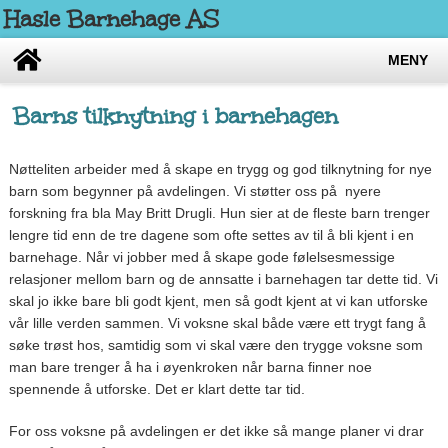
Hasle Barnehage AS
MENY
Barns tilknytning i barnehagen
Nøtteliten arbeider med å skape en trygg og god tilknytning for nye
barn som begynner på avdelingen. Vi støtter oss på nyere
forskning fra bla May Britt Drugli. Hun sier at de fleste barn trenger
lengre tid enn de tre dagene som ofte settes av til å bli kjent i en
barnehage. Når vi jobber med å skape gode følelsesmessige
relasjoner mellom barn og de annsatte i barnehagen tar dette tid. Vi
skal jo ikke bare bli godt kjent, men så godt kjent at vi kan utforske
vår lille verden sammen. Vi voksne skal både være ett trygt fang å
søke trøst hos, samtidig som vi skal være den trygge voksne som
man bare trenger å ha i øyenkroken når barna finner noe
spennende å utforske. Det er klart dette tar tid.
For oss voksne på avdelingen er det ikke så mange planer vi drar